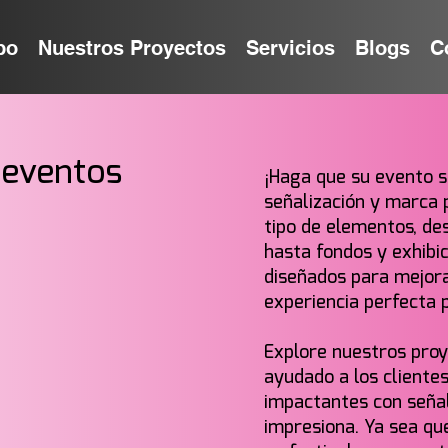
po
Nuestros Proyectos
Servicios
Blogs
C
 eventos
¡Haga que su evento s
señalización y marca
tipo de elementos, de
hasta fondos y exhibi
diseñados para mejora
experiencia perfecta 
Explore nuestros pro
ayudado a los cliente
impactantes con señali
impresiona. Ya sea qu